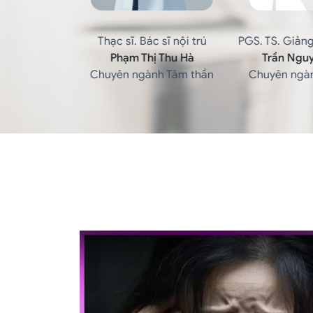
 sĩ nội trú
PGS. TS. Giảng viên cao cấp
Thạc sĩ Tâm l
 Thu Hà
Trần Nguyễn Ngọc
Nguyễn T
h Tâm thần
Chuyên ngành Tâm thần
Chuyên ngàn
sà