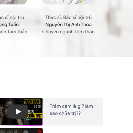
c sĩ nội trú
Thạc sĩ. Bác sĩ nội trú
Thạc sĩ. B
ị Anh Thoa
Nguyễn Văn Hải
Trần
nh Tâm thần
Chuyên ngành tâm thần
Chuyên ng
Trầm cảm là gì? làm
sao chữa trị??
Play