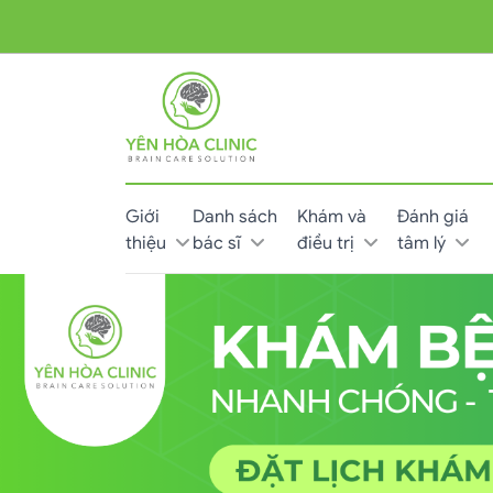
Giới
Danh sách
Khám và
Đánh giá
thiệu
bác sĩ
điều trị
tâm lý