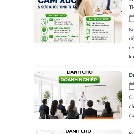
T
Bạ
dễ
ch
kh
Đ
Ch
că
cự
Đà