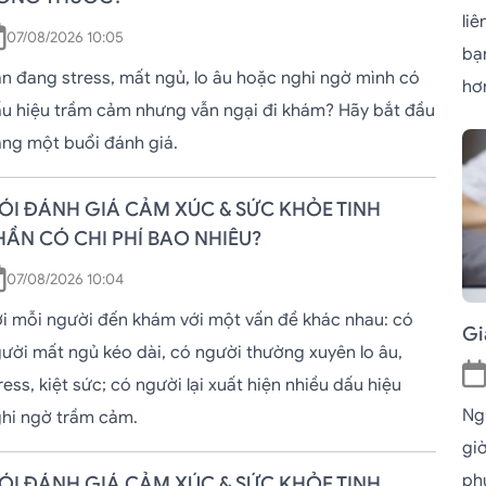
li
07/08/2026 10:05
bạ
n đang stress, mất ngủ, lo âu hoặc nghi ngờ mình có
hơ
u hiệu trầm cảm nhưng vẫn ngại đi khám? Hãy bắt đầu
ng một buổi đánh giá.
ÓI ĐÁNH GIÁ CẢM XÚC & SỨC KHỎE TINH
HẦN CÓ CHI PHÍ BAO NHIÊU?
07/08/2026 10:04
i mỗi người đến khám với một vấn đề khác nhau: có
Gi
ười mất ngủ kéo dài, có người thường xuyên lo âu,
ress, kiệt sức; có người lại xuất hiện nhiều dấu hiệu
Ngủ
hi ngờ trầm cảm.
giờ
phụ
ÓI ĐÁNH GIÁ CẢM XÚC & SỨC KHỎE TINH