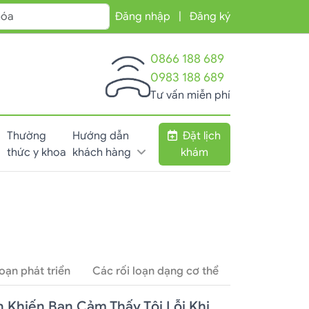
Đăng nhập
|
Đăng ký
0866 188 689
0983 188 689
Tư vấn miễn phí
Thường
Hướng dẫn
Đặt lịch
thức y khoa
khách hàng
khám
loạn phát triển
Các rối loạn dạng cơ thể
Rối loạn sử 
 Khiến Bạn Cảm Thấy Tội Lỗi Khi