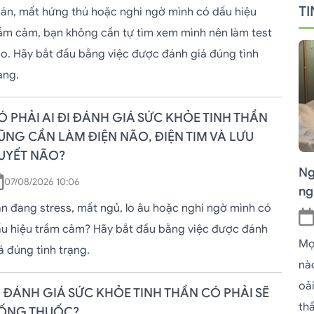
TI
án, mất hứng thú hoặc nghi ngờ mình có dấu hiệu
ầm cảm, bạn không cần tự tìm xem mình nên làm test
o. Hãy bắt đầu bằng việc được đánh giá đúng tình
ạng.
Ó PHẢI AI ĐI ĐÁNH GIÁ SỨC KHỎE TINH THẦN
ŨNG CẦN LÀM ĐIỆN NÃO, ĐIỆN TIM VÀ LƯU
UYẾT NÃO?
Ng
07/08/2026 10:06
ng
n đang stress, mất ngủ, lo âu hoặc nghi ngờ mình có
u hiệu trầm cảm? Hãy bắt đầu bằng việc được đánh
Mọ
á đúng tình trạng.
nà
oả
I ĐÁNH GIÁ SỨC KHỎE TINH THẦN CÓ PHẢI SẼ
thấ
ỐNG THUỐC?