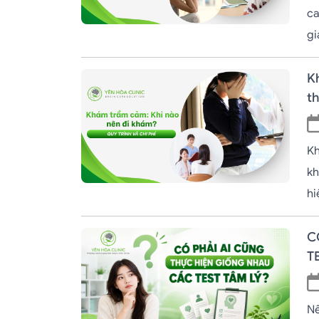
ca
gi
K
t
Kh
kh
hi
C
T
Nế