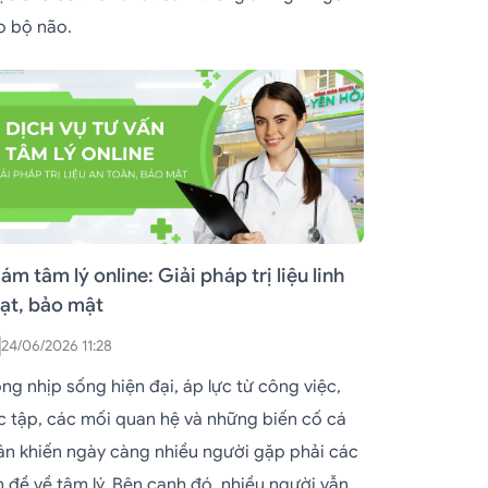
o bộ não.
ám tâm lý online: Giải pháp trị liệu linh
ạt, bảo mật
24/06/2026 11:28
ng nhịp sống hiện đại, áp lực từ công việc,
c tập, các mối quan hệ và những biến cố cá
ân khiến ngày càng nhiều người gặp phải các
n đề về tâm lý. Bên cạnh đó, nhiều người vẫn