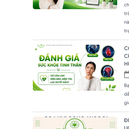
ch
tr
nà
tr
C
C
H
Bạ
dấ
gi
Đ
U