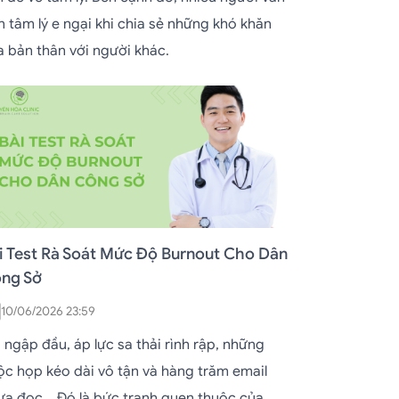
n tâm lý e ngại khi chia sẻ những khó khăn
a bản thân với người khác.
i Test Rà Soát Mức Độ Burnout Cho Dân
ng Sở
10/06/2026 23:59
 ngập đầu, áp lực sa thải rình rập, những
ộc họp kéo dài vô tận và hàng trăm email
ưa đọc... Đó là bức tranh quen thuộc của