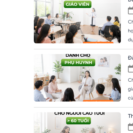
Ch
họ
dự
Đ
Ch
gi
cù
T