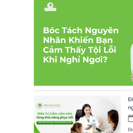
Đ
ng
Đi