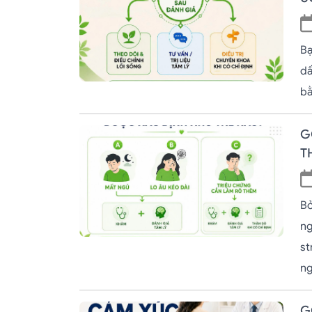
Bạ
dấ
bằ
G
T
Bở
ng
st
ng
G