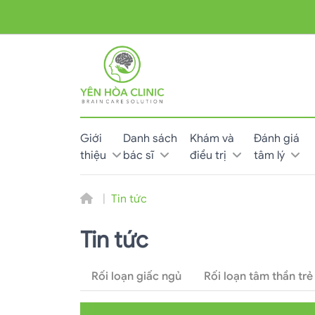
Giới
Danh sách
Khám và
Đánh giá
thiệu
bác sĩ
điều trị
tâm lý
Tin tức
Tin tức
Rối loạn giấc ngủ
Rối loạn tâm thần trẻ