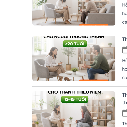
Hỗ
ho
cá
T
Hỗ
ho
cá
Th
th
Th