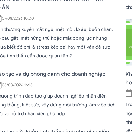
HẦN
ch
07/08/2026 10:00
n thường xuyên mất ngủ, mệt mỏi, lo âu, buồn chán,
 cáu gắt, mất hứng thú hoặc mất động lực nhưng
ưa biết đó chỉ là stress kéo dài hay một vấn đề sức
ỏe tinh thần cần được quan tâm?
ào tạo và dự phòng dành cho doanh nghiệp
Kh
ho
05/08/2026 16:15
ương trình đào tạo giúp doanh nghiệp nhận diện
Tro
ng thẳng, kiệt sức, xây dựng môi trường làm việc tích
họ
c và hỗ trợ nhân viên phù hợp.
nh
vấ
o tạo sức khỏe tinh thần dành cho giáo viên