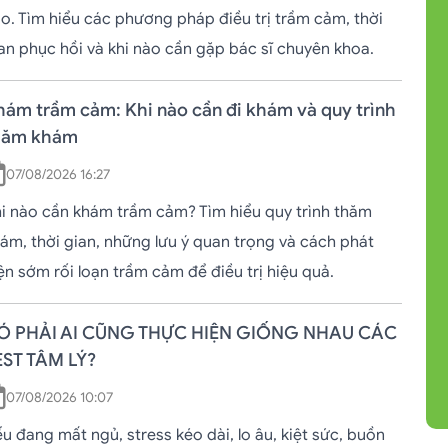
o. Tìm hiểu các phương pháp điều trị trầm cảm, thời
an phục hồi và khi nào cần gặp bác sĩ chuyên khoa.
hám trầm cảm: Khi nào cần đi khám và quy trình
hăm khám
07/08/2026 16:27
i nào cần khám trầm cảm? Tìm hiểu quy trình thăm
ám, thời gian, những lưu ý quan trọng và cách phát
ện sớm rối loạn trầm cảm để điều trị hiệu quả.
Ó PHẢI AI CŨNG THỰC HIỆN GIỐNG NHAU CÁC
EST TÂM LÝ?
07/08/2026 10:07
u đang mất ngủ, stress kéo dài, lo âu, kiệt sức, buồn