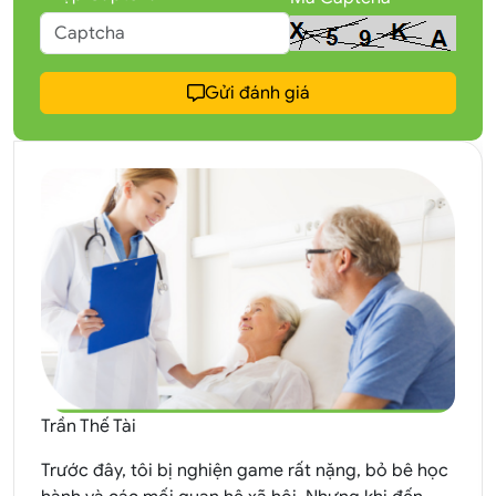
Gửi đánh giá
Trần Thế Tài
Trước đây, tôi bị nghiện game rất nặng, bỏ bê học