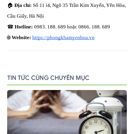
🏠 
Địa chỉ:
 Số 11 i4, Ngõ 35 Trần Kim Xuyến, Yên Hòa, 
Cầu Giấy, Hà Nội
☎ 
Hotline:
0983. 188. 689 hoặc 0866. 188. 689
🌐 
Website:
https://phongkhamyenhoa.vn
TIN TỨC CÙNG CHUYÊN MỤC