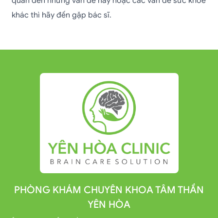
quan đến những vấn đề này hoặc các vấn đề sức khỏe
khác thì hãy đến gặp bác sĩ.
PHÒNG KHÁM CHUYÊN KHOA TÂM THẦN
YÊN HÒA