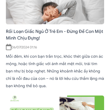
Rối Loạn Giấc Ngủ Ở Trẻ Em - Đừng Để Con Một
Mình Chịu Đựng!
06/07/2024 01:16
Mỗi đêm, khi con bạn trằn trọc, khóc thét giữa cơn ác
mộng, hoặc tỉnh giấc với ánh mắt mệt mỏi, trái tim
bạn như bị bóp nghẹt. Những khoảnh khắc ấy không
chỉ là nỗi đau của con – nó là lời kêu cứu thầm lặng mà
bạn không thể bỏ qua.